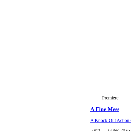
Première
A Fine Mess
A Knock-Out Action
5 mrt — 23 dec 2026