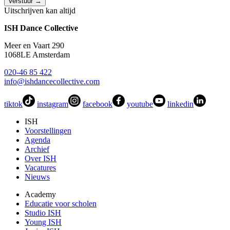
Verstuur
→
Uitschrijven kan altijd
ISH Dance Collective
Meer en Vaart 290
1068LE Amsterdam
020-46 85 422
info@ishdancecollective.com
tiktok
instagram
facebook
youtube
linkedin
ISH
Voorstellingen
Agenda
Archief
Over ISH
Vacatures
Nieuws
Academy
Educatie voor scholen
Studio ISH
Young ISH